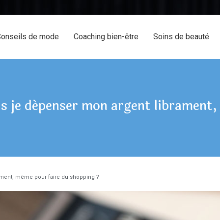
onseils de mode
Coaching bien-être
Soins de beauté
is je dépenser mon argent librament,
rament, même pour faire du shopping ?