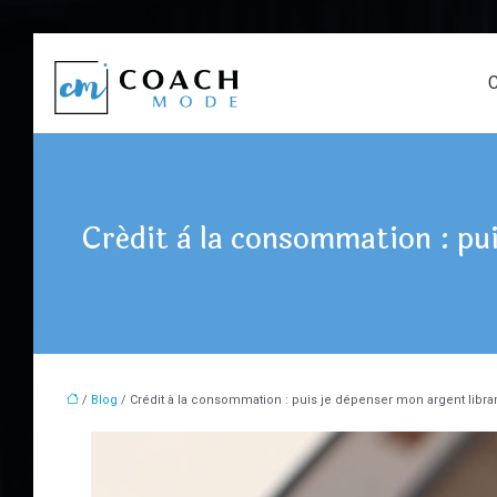
C
Crédit à la consommation : pu
/
Blog
/ Crédit à la consommation : puis je dépenser mon argent lib