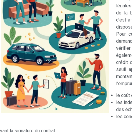
légales
de la b
c’est-à
dispos
Pour ce
demand
vérifie
égaleme
crédit 
seuil 
montant
l’empru
le coût
les ind
des éc
les con
ivant la signature du contrat