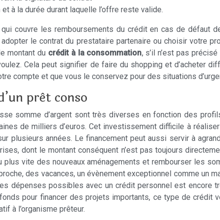
et à la durée durant laquelle l’offre reste valide.
e qui couvre les remboursements du crédit en cas de défaut de 
opter le contrat du prestataire partenaire ou choisir votre pr
 le montant du
crédit à la consommation
, s’il n’est pas précis
voulez. Cela peut signifier de faire du shopping et d’acheter di
 votre compte et que vous le conservez pour des situations d’u
d’un prêt conso
sse somme d’argent sont très diverses en fonction des profils
zaines de milliers d’euros. Cet investissement difficile à réali
sur plusieurs années. Le financement peut aussi servir à agrand
rises, dont le montant conséquent n’est pas toujours directeme
 au plus vite des nouveaux aménagements et rembourser les so
proche, des vacances, un évènement exceptionnel comme un mariag
e des dépenses possibles avec un crédit personnel est encore 
fonds pour financer des projets importants, ce type de crédi
if à l’organisme prêteur.