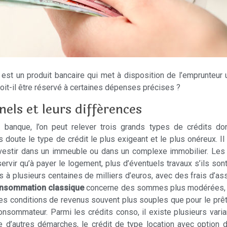
est un produit bancaire qui met à disposition de l’emprunteur 
 doit-il être réservé à certaines dépenses précises ?
nels et leurs différences
banque, l’on peut relever trois grands types de crédits dont
s doute le type de crédit le plus exigeant et le plus onéreux. I
investir dans un immeuble ou dans un complexe immobilier. Les 
ut servir qu’à payer le logement, plus d’éventuels travaux s’ils
os à plusieurs centaines de milliers d’euros, avec des frais d’a
consommation classique
concerne des sommes plus modérées, av
des conditions de revenus souvent plus souples que pour le prêt
onsommateur. Parmi les crédits conso, il existe plusieurs varian
e d’autres démarches, le crédit de type location avec option 