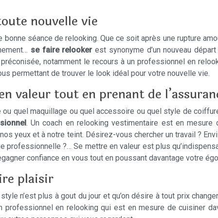
toute nouvelle vie
u’une bonne séance de relooking. Que ce soit après une rupture a
uchement…
se faire relooker
est synonyme d’un nouveau départ 
est préconisée, notamment le recours à un professionnel en reloo
 permettant de trouver le look idéal pour votre nouvelle vie.
en valeur tout en prenant de l’assuran
 ou quel maquillage ou quel accessoire ou quel style de coiffure
sionnel
. Un coach en relooking vestimentaire est en mesure de
 nos yeux et à notre teint. Désirez-vous chercher un travail ? E
 professionnelle ?… Se mettre en valeur est plus qu’indispensa
egagner confiance en vous tout en poussant davantage votre égo
re plaisir
tyle n’est plus à gout du jour et qu’on désire à tout prix chang
n professionnel en relooking qui est en mesure de cuisiner dav