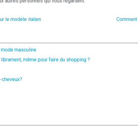
aux autres personnes qui vous regardent.
r le modèle italien
Comment c
la mode masculine
 librament, même pour faire du shopping ?
he-cheveux?