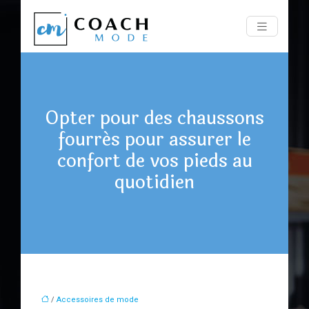
Opter pour des chaussons
fourrés pour assurer le
confort de vos pieds au
quotidien
/
Accessoires de mode